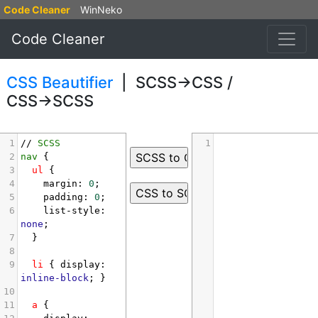
Code Cleaner
WinNeko
Code Cleaner
CSS Beautifier
| SCSS→CSS /
CSS→SCSS
1
// 
SCSS
1
2
nav
 {
3
ul
 {
4
margin
: 
0
;
5
padding
: 
0
;
6
list-style
: 
none
;
7
  }
8
9
li
 { 
display
: 
inline-block
; }
10
11
a
 {