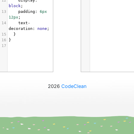
12
display
: 
block
;
13
padding
: 
6px
12px
;
14
text-
decoration
: 
none
;
15
  }
16
}
17
2026
CodeClean